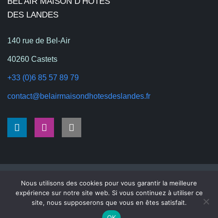
BEL AIR MAISON D’HÔTES
DES LANDES
140 rue de Bel-Air
40260 Castets
+33 (0)6 85 57 89 79
contact@belairmaisondhotesdeslandes.fr
belairmaisondhotesdeslandes.fr
2026
| Tous droits réservés
Nous utilisons des cookies pour vous garantir la meilleure
Réalisation
Nouveausoft.com
expérience sur notre site web. Si vous continuez à utiliser ce
site, nous supposerons que vous en êtes satisfait.
Egalement recherché
OK