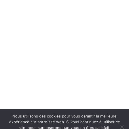
BEL AIR MAISON D’HÔTES
DES LANDES
140 rue de Bel-Air
40260 Castets
+33 (0)6 85 57 89 79
contact@belairmaisondhotesdeslandes.fr
belairmaisondhotesdeslandes.fr
2026
| Tous droits réservés
Nous utilisons des cookies pour vous garantir la meilleure
Réalisation
Nouveausoft.com
expérience sur notre site web. Si vous continuez à utiliser ce
site, nous supposerons que vous en êtes satisfait.